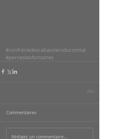
#confrériedesrabassiersducomtat
#perneslesfontaines
Commentaires
Rédigez un commentaire...