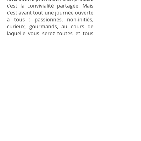
c’est la convivialité partagée. Mais
c’est avant tout une journée ouverte
à tous : passionnés, non-initiés,
curieux, gourmands, au cours de
laquelle vous serez toutes et tous
les bienvenus.
Certes onéreux au kilogramme, il
est important de savoir et de faire
prendre conscience au plus grand
nombre, qu'avec seulement
quelques grammes, on peut
savourer des plats extraordinaires
au sens propre du terme. Et nous
vous déconseillons fortement
d'acheter des produits dit truffés
avec arômes, car d'une part, vous le
payerez très cher et d'autre part,
son goût est insipide.